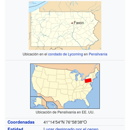
Faxon
Ubicación en el
condado de Lycoming
en
Pensilvania
Ubicación de Pensilvania en EE. UU.
41°14′54″N
76°58′38″O
Coordenadas
Lugar designado por el censo
Entidad