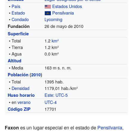
•
País
Estados Unidos
•
Estado
Pensilvania
•
Condado
Lycoming
26 de mayo de 2010
Fundación
Superficie
• Total
1.2
km²
• Tierra
1.2 km²
• Agua
0.0 km²
Altitud
• Media
163 m s. n. m.
Población
(
2010
)
• Total
1395 hab.
•
Densidad
1179,01 hab./km²
Este
:
UTC-5
Huso horario
• en
verano
UTC-4
17701
Código ZIP
Faxon
es un lugar especial en el estado de
Pensilvania
,