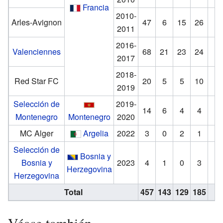
Francia
2010-
Arles-Avignon
47
6
15
26
2
2011
2016-
Valenciennes
68
21
23
24
4
2017
2018-
Red Star FC
20
5
5
10
3
2019
Selección de
2019-
14
6
4
4
5
Montenegro
Montenegro
2020
MC Alger
Argelia
2022
3
0
2
1
2
Selección de
Bosnia y
Bosnia y
2023
4
1
0
3
Herzegovina
Herzegovina
Total
457
143
129
185
Véase también