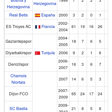
Bosnia y
1999
7
2
2
3
3
Herzegovina
Herzegovina
Real Betis
España
2000
3
2
0
1
6
2002-
ES Troyes AC
Francia
61
19
16
26
3
2004
2004-
Gaziantepspor
18
7
6
5
2005
Diyarbakirspor
Turquía
2006
9
2
1
6
2
2006-
Denizlispor
16
3
6
7
3
2007
Chamois
2007
14
6
5
3
5
Niortais
2007-
Dijon FCO
65
24
17
24
4
2009
2009-
SC Bastia
21
8
5
8
4
2010