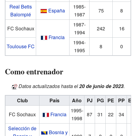
Real Betis
1985-
España
75
8
Balompié
1987
1987-
FC Sochaux
242
16
1994
Francia
1994-
Toulouse FC
8
0
1995
Como entrenador
Datos actualizados hasta el
20 de junio de 2023
.
Club
País
Año
PJ
PG
PE
PP
Efe
1995-
FC Sochaux
Francia
87
31
22
34
4
1998
Selección de
Bosnia y