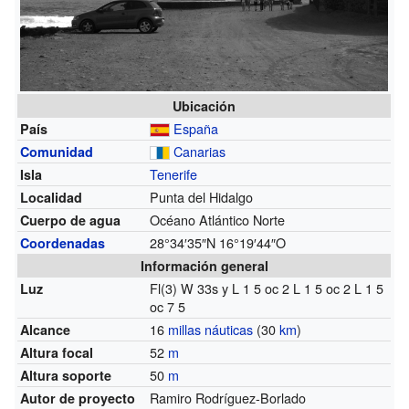
Ubicación
España
País
Canarias
Comunidad
Tenerife
Isla
Punta del Hidalgo
Localidad
Océano Atlántico Norte
Cuerpo de agua
28°34′35″N
16°19′44″O
Coordenadas
Información general
Fl(3) W 33s y L 1 5 oc 2 L 1 5 oc 2 L 1 5
Luz
oc 7 5
16
millas náuticas
(30
km
)
Alcance
52
m
Altura focal
50
m
Altura soporte
Ramiro Rodríguez-Borlado
Autor de proyecto