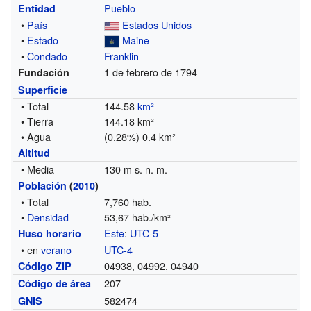
Pueblo
Entidad
•
País
Estados Unidos
•
Estado
Maine
•
Condado
Franklin
1 de febrero de 1794
Fundación
Superficie
• Total
144.58
km²
• Tierra
144.18 km²
• Agua
(0.28%) 0.4 km²
Altitud
• Media
130 m s. n. m.
Población
(
2010
)
• Total
7,760 hab.
•
Densidad
53,67 hab./km²
Este
:
UTC-5
Huso horario
• en
verano
UTC-4
04938, 04992, 04940
Código ZIP
207
Código de área
582474
GNIS