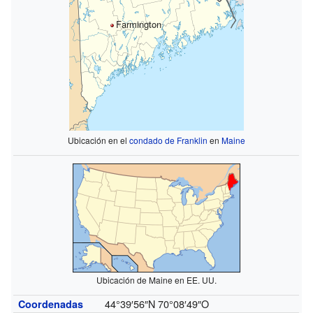
Farmington
Ubicación en el
condado de Franklin
en
Maine
Ubicación de Maine en EE. UU.
44°39′56″N
70°08′49″O
Coordenadas