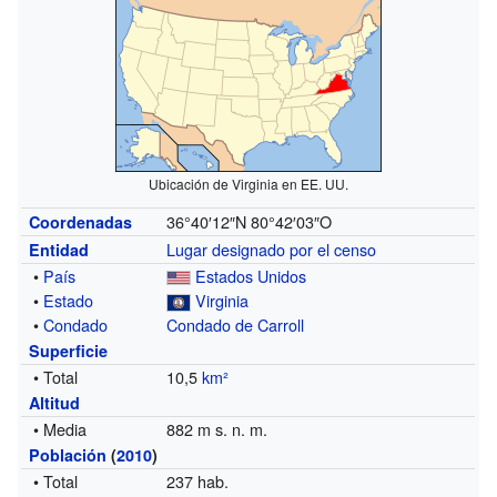
Ubicación de Virginia en EE. UU.
36°40′12″N
80°42′03″O
Coordenadas
Lugar designado por el censo
Entidad
•
País
Estados Unidos
•
Estado
Virginia
•
Condado
Condado de Carroll
Superficie
• Total
10,5
km²
Altitud
• Media
882 m s. n. m.
Población
(
2010
)
• Total
237 hab.