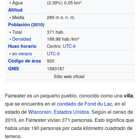
• Agua
(2.39%) 0.05 km²
Altitud
• Media
289 m s. n. m.
Población
(
2010
)
• Total
371 hab.
•
Densidad
189,98 hab./km²
Centro:
UTC-6
Huso horario
• en
verano
UTC-5
920
Código de área
1583187
GNIS
Sitio web oficial
Fairwater es un pequeño pueblo, conocido como una
villa
,
que se encuentra en el
condado de Fond du Lac
, en el
estado de
Wisconsin
,
Estados Unidos
. Según el censo de
2010, en Fairwater vivían 371 personas. Esto significa que
había unas 190 personas por cada kilómetro cuadrado de
terreno.