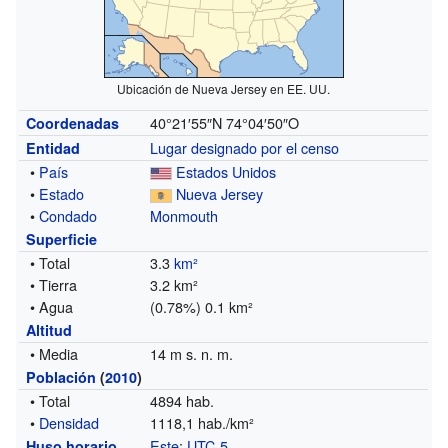
Ubicación de Nueva Jersey en EE. UU.
40°21′55″N
74°04′50″O
Coordenadas
Lugar designado por el censo
Entidad
•
País
Estados Unidos
•
Estado
Nueva Jersey
•
Condado
Monmouth
Superficie
• Total
3.3
km²
• Tierra
3.2 km²
• Agua
(0.78%) 0.1 km²
Altitud
• Media
14 m s. n. m.
Población
(
2010
)
• Total
4894 hab.
•
Densidad
1118,1 hab./km²
Este
:
UTC-5
Huso horario