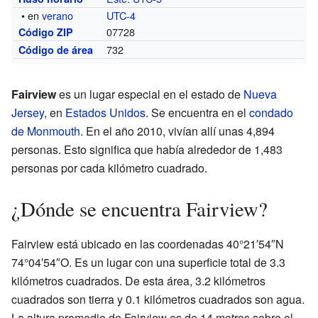
• en
verano
UTC-4
07728
Código ZIP
732
Código de área
Fairview
es un lugar especial en el estado de
Nueva
Jersey
, en
Estados Unidos
. Se encuentra en el
condado
de Monmouth
. En el año 2010, vivían allí unas 4,894
personas. Esto significa que había alrededor de 1,483
personas por cada kilómetro cuadrado.
¿Dónde se encuentra Fairview?
Fairview está ubicado en las coordenadas 40°21′54″N
74°04′54″O. Es un lugar con una superficie total de 3.3
kilómetros cuadrados. De esta área, 3.2 kilómetros
cuadrados son tierra y 0.1 kilómetros cuadrados son agua.
La altura promedio de Fairview es de 14 metros sobre el