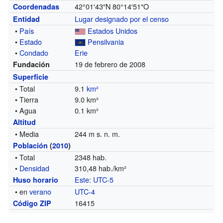
42°01′43″N
80°14′51″O
Coordenadas
Lugar designado por el censo
Entidad
•
País
Estados Unidos
•
Estado
Pensilvania
•
Condado
Erie
19 de febrero de 2008
Fundación
Superficie
• Total
9.1
km²
• Tierra
9.0 km²
• Agua
0.1 km²
Altitud
• Media
244 m s. n. m.
Población
(
2010
)
• Total
2348 hab.
•
Densidad
310,48 hab./km²
Este
:
UTC-5
Huso horario
• en
verano
UTC-4
16415
Código ZIP