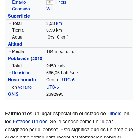
•
Estado
Illinois
•
Condado
Will
Superficie
• Total
3,53
km²
• Tierra
3,53 km²
• Agua
(0%) 0 km²
Altitud
• Media
194 m s. n. m.
Población
(
2010
)
• Total
2459 hab.
•
Densidad
696,06 hab./km²
Centro:
UTC-6
Huso horario
• en
verano
UTC-5
2392995
GNIS
Fairmont
es un lugar especial en el estado de
Illinois
, en
los
Estados Unidos
. Se le conoce como un "lugar
designado por el censo". Esto significa que es un área que
el gobierno define para recopilar información sobre su