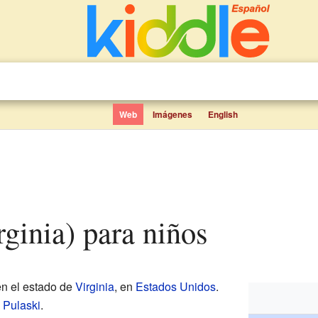
Web
Imágenes
English
rginia) para niños
en el estado de
Virginia
, en
Estados Unidos
.
 Pulaski
.