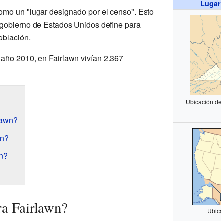
Lugar
omo un "lugar designado por el censo". Esto
l gobierno de Estados Unidos define para
oblación.
 año 2010, en Fairlawn vivían 2.367
Ubicación de
lawn?
wn?
wn?
ra Fairlawn?
Ubic