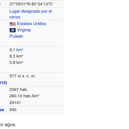
37°09′01″N
80°34′13″O
s
Lugar designado por el
censo
Estados Unidos
Virginia
Pulaski
9,1
km²
8,3 km²
0,8 km²
577 m s. n. m.
010
)
2367 hab.
260,10 hab./km²
24141
540
ea
or agua.