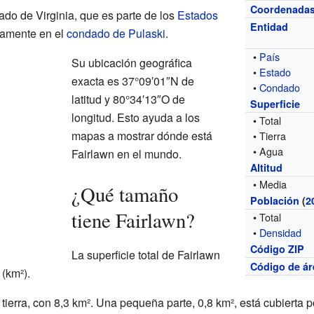
Coordenada
ado de Virginia, que es parte de los
Estados
Entidad
camente en el
condado de Pulaski
.
•
País
Su ubicación geográfica
•
Estado
exacta es 37°09′01″N de
•
Condado
latitud y 80°34′13″O de
Superficie
longitud. Esto ayuda a los
• Total
mapas a mostrar dónde está
• Tierra
• Agua
Fairlawn en el mundo.
Altitud
• Media
¿Qué tamaño
Población
(
2
tiene Fairlawn?
• Total
•
Densidad
Código ZIP
La superficie total de Fairlawn
Código de ár
(km²).
 tierra, con 8,3 km². Una pequeña parte, 0,8 km², está cubierta p