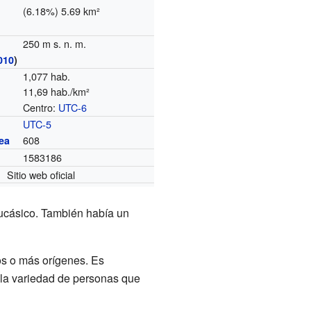
(6.18%) 5.69 km²
250 m s. n. m.
010
)
1,077 hab.
11,69 hab./km²
Centro:
UTC-6
o
UTC-5
608
ea
1583186
Sitio web oficial
aucásico. También había un
os o más orígenes. Es
 la variedad de personas que