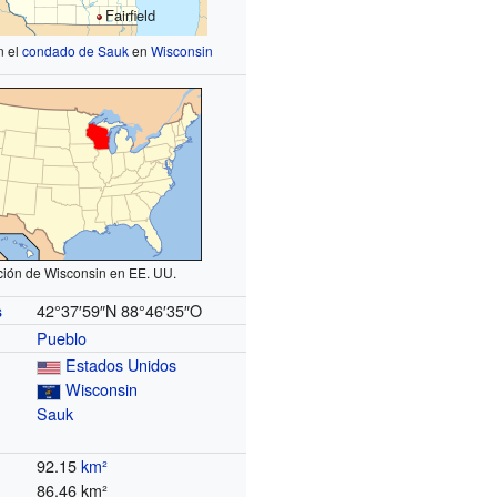
Fairfield
n el
condado de Sauk
en
Wisconsin
ción de Wisconsin en EE. UU.
42°37′59″N
88°46′35″O
s
Pueblo
Estados Unidos
Wisconsin
Sauk
92.15
km²
86.46 km²