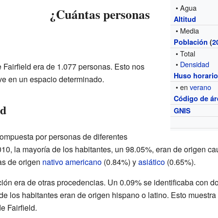
• Agua
¿Cuántas personas
Altitud
• Media
Población
(
2
• Total
•
Densidad
 Fairfield era de 1.077 personas. Esto nos
Huso horari
ve en un espacio determinado.
• en
verano
Código de ár
ld
GNIS
 compuesta por personas de diferentes
10, la mayoría de los habitantes, un 98.05%, eran de origen c
as de origen
nativo americano
(0.84%) y
asiático
(0.65%).
ón era de otras procedencias. Un 0.09% se identificaba con d
de los habitantes eran de origen hispano o latino. Esto muestra
 Fairfield.