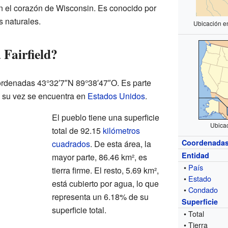
 en el corazón de Wisconsin. Es conocido por
s naturales.
Ubicación e
 Fairfield?
coordenadas 43°32′7″N 89°38′47″O. Es parte
a su vez se encuentra en
Estados Unidos
.
El pueblo tiene una superficie
Ubica
total de 92.15
kilómetros
Coordenada
cuadrados
. De esta área, la
Entidad
mayor parte, 86.46 km², es
•
País
tierra firme. El resto, 5.69 km²,
•
Estado
está cubierto por agua, lo que
•
Condado
representa un 6.18% de su
Superficie
superficie total.
• Total
• Tierra