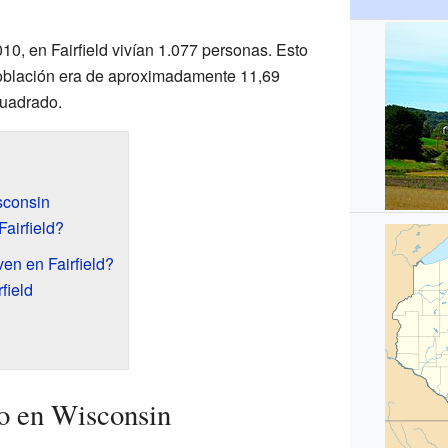
0, en Fairfield vivían 1.077 personas. Esto
población era de aproximadamente 11,69
cuadrado.
sconsin
airfield?
en en Fairfield?
field
lo en Wisconsin