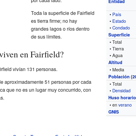
por cada lado.
Entidad
Toda la superficie de Fairfield
•
País
es tierra firme; no hay
•
Estado
•
Condado
grandes lagos o ríos dentro
Superficie
de sus límites.
• Total
• Tierra
iven en Fairfield?
• Agua
Altitud
irfield vivían 131 personas.
• Media
Población
(
2
 de aproximadamente 51 personas por cada
• Total
ica que no es un lugar muy concurrido, con
•
Densidad
s.
Huso horari
• en
verano
GNIS