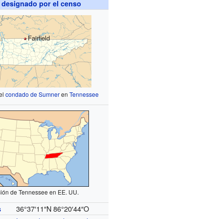
 designado por el censo
Fairfield
el
condado de Sumner
en
Tennessee
ión de Tennessee en EE. UU.
36°37′11″N
86°20′44″O
s