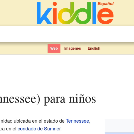
Web
Imágenes
English
ennessee) para niños
idad ubicada en el estado de
Tennessee
,
tra en el
condado de Sumner
.