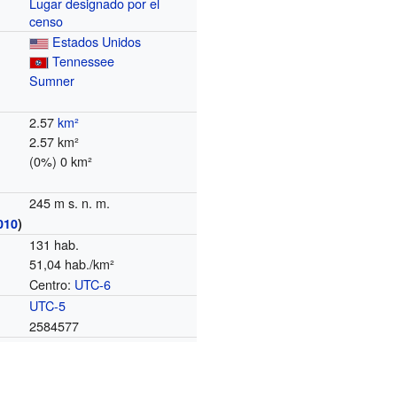
Lugar designado por el
censo
Estados Unidos
Tennessee
Sumner
2.57
km²
2.57 km²
(0%) 0 km²
245 m s. n. m.
010
)
131 hab.
51,04 hab./km²
Centro:
UTC-6
o
UTC-5
2584577