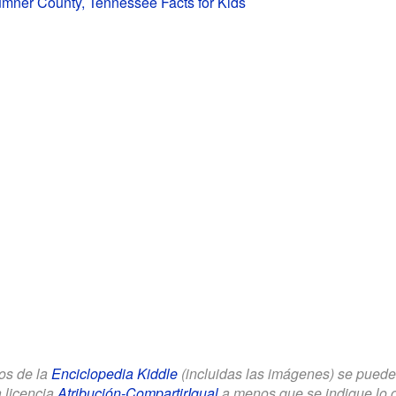
Sumner County, Tennessee Facts for Kids
los de la
Enciclopedia Kiddle
(incluidas las imágenes) se puede u
a licencia
Atribución-CompartirIgual
a menos que se indique lo con