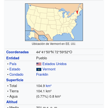
Ubicación de Vermont en EE. UU.
44°41′50″N
72°59′52″O
Coordenadas
Pueblo
Entidad
•
País
Estados Unidos
•
Estado
Vermont
•
Condado
Franklin
Superficie
• Total
104.9
km²
• Tierra
104.1 km²
• Agua
(0.77%) 0.8 km²
Altitud
• Media
201 m s. n. m.