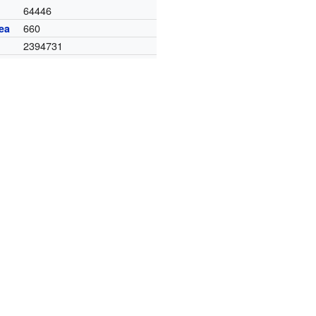
64446
660
ea
2394731