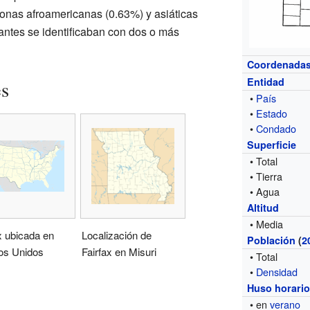
onas afroamericanas (0.63%) y asiáticas
antes se identificaban con dos o más
Coordenada
Entidad
es
•
País
•
Estado
•
Condado
Superficie
• Total
• Tierra
• Agua
Altitud
• Media
x ubicada en
Localización de
Población
(
2
os Unidos
Fairfax en Misuri
• Total
•
Densidad
Huso horari
• en
verano