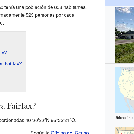
fax tenía una población de 638 habitantes.
oximadamente 523 personas por cada
e.
ax?
n Fairfax?
a Fairfax?
Ubicación e
 coordenadas 40°20′22″N 95°23′31″O.
Según la
Oficina del Censo
Fairfa