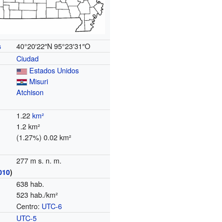
40°20′22″N
95°23′31″O
s
Ciudad
Estados Unidos
Misuri
Atchison
1.22
km²
1.2 km²
(1.27%) 0.02 km²
277 m s. n. m.
010
)
638 hab.
523 hab./km²
Centro:
UTC-6
o
UTC-5