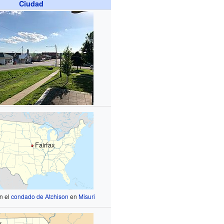
Ciudad
Fairfax
n el
condado de Atchison
en
Misuri
x