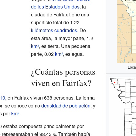
de los Estados Unidos
, la
ciudad de Fairfax tiene una
superficie total de 1.22
kilómetros cuadrados
. De
esta área, la mayor parte, 1.2
km²
, es tierra. Una pequeña
parte, 0.02
km²
, es agua.
Loca
¿Cuántas personas
viven en Fairfax?
010
, en Fairfax vivían 638 personas. La forma
ción se conoce como
densidad de población
, y
es por
km²
.
10 estaba compuesta principalmente por
e representaban el 98.43%. También había