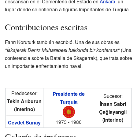
descansan en el Cementerio del Estado en
Ankara
, un
lugar donde se entierran a figuras importantes de Turquía.
Contribuciones escritas
Fahri Korutürk también escribió. Una de sus obras es
"İskajerak Deniz Muharebesi hakkında bir konferans"
(Una
conferencia sobre la Batalla de Skagerrak), que trata sobre
un importante enfrentamiento naval.
Predecesor:
Presidente de
Sucesor:
Tekin Arıburun
Turquía
İhsan Sabri
(interino)
Çağlayangil
(interino)
1973 - 1980
Cevdet Sunay
Galería de imágenes