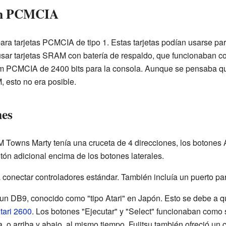
ón PCMCIA
para tarjetas PCMCIA de tipo 1. Estas tarjetas podían usarse pa
usar tarjetas SRAM con batería de respaldo, que funcionaban 
m PCMCIA de 2400 bits para la consola. Aunque se pensaba qu
 esto no era posible.
nes
FM Towns Marty tenía una cruceta de 4 direcciones, los botones A
tón adicional encima de los botones laterales.
a conectar controladores estándar. También incluía un puerto p
 un DB9, conocido como "tipo Atari" en Japón. Esto se debe a q
tari 2600
. Los botones "Ejecutar" y "Select" funcionaban como 
, o arriba y abajo, al mismo tiempo. Fujitsu también ofreció un 