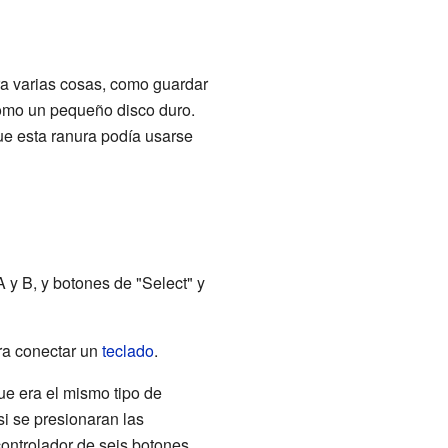
ra varias cosas, como guardar
como un pequeño disco duro.
e esta ranura podía usarse
 y B, y botones de "Select" y
ara conectar un
teclado
.
ue era el mismo tipo de
si se presionaran las
controlador de seis botones,