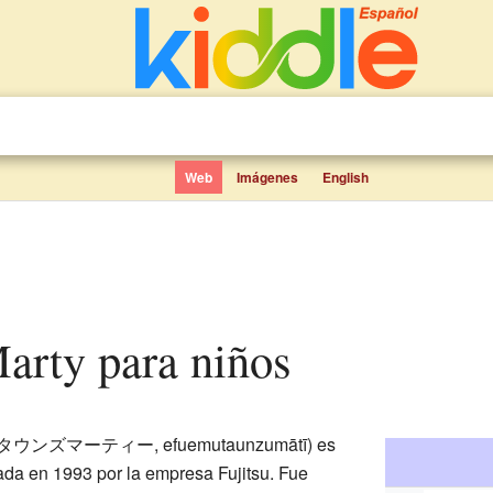
Web
Imágenes
English
arty para niños
ンズマーティー, efuemutaunzumātī) es
da en 1993 por la empresa Fujitsu. Fue