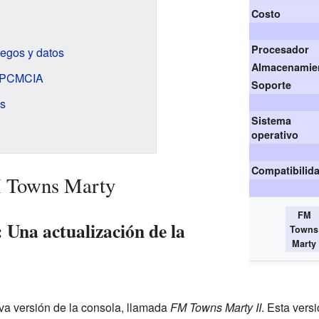
Costo
Procesador
egos y datos
Almacenamie
n PCMCIA
Soporte
es
Sistema
operativo
Compatibilid
M Towns Marty
FM
Una actualización de la
Towns
Marty
va versión de la consola, llamada
FM Towns Marty II
. Esta vers