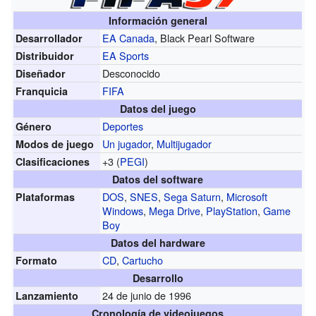
Información general
EA Canada
, Black Pearl Software
Desarrollador
EA Sports
Distribuidor
Desconocido
Diseñador
FIFA
Franquicia
Datos del juego
Deportes
Género
Un jugador
,
Multijugador
Modos de juego
+3 (
PEGI
)
Clasificaciones
Datos del software
DOS
,
SNES
,
Sega Saturn
,
Microsoft
Plataformas
Windows
,
Mega Drive
,
PlayStation
,
Game
Boy
Datos del hardware
CD
,
Cartucho
Formato
Desarrollo
24 de junio de 1996
Lanzamiento
Cronología de videojuegos