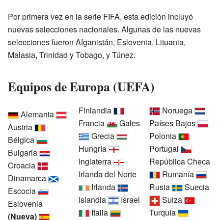
Por primera vez en la serie FIFA, esta edición incluyó
nuevas selecciones nacionales. Algunas de las nuevas
selecciones fueron Afganistán, Eslovenia, Lituania,
Malasia, Trinidad y Tobago, y Túnez.
Equipos de Europa (UEFA)
Finlandia
Noruega
Alemania
Francia
Gales
Países Bajos
Austria
Grecia
Polonia
Bélgica
Hungría
Portugal
Bulgaria
Inglaterra
República Checa
Croacia
Irlanda del Norte
Rumanía
Dinamarca
Irlanda
Rusia
Suecia
Escocia
Islandia
Israel
Suiza
Eslovenia
Italia
Turquía
(Nueva)