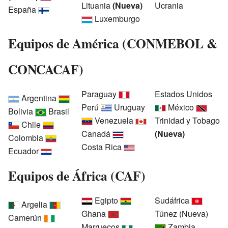
Lituania
(Nueva)
Ucrania
España
Luxemburgo
Equipos de América (CONMEBOL &
CONCACAF)
Paraguay
Estados Unidos
Argentina
Perú
Uruguay
México
Bolivia
Brasil
Venezuela
Trinidad y Tobago
Chile
Canadá
(Nueva)
Colombia
Costa Rica
Ecuador
Equipos de África (CAF)
Egipto
Sudáfrica
Argelia
Ghana
Túnez (Nueva)
Camerún
Marruecos
Zambia