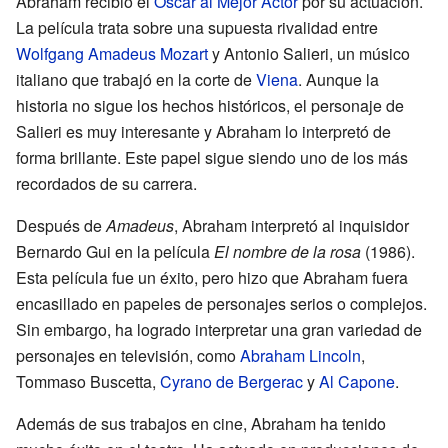
Abraham recibió el
Óscar al Mejor Actor
por su actuación.
La película trata sobre una supuesta rivalidad entre
Wolfgang Amadeus Mozart
y Antonio Salieri, un músico
italiano que trabajó en la corte de
Viena
. Aunque la
historia no sigue los hechos históricos, el personaje de
Salieri es muy interesante y Abraham lo interpretó de
forma brillante. Este papel sigue siendo uno de los más
recordados de su carrera.
Después de
Amadeus
, Abraham interpretó al inquisidor
Bernardo Gui en la película
El nombre de la rosa
(1986).
Esta película fue un éxito, pero hizo que Abraham fuera
encasillado en papeles de personajes serios o complejos.
Sin embargo, ha logrado interpretar una gran variedad de
personajes en televisión, como
Abraham Lincoln
,
Tommaso Buscetta,
Cyrano de Bergerac
y
Al Capone
.
Además de sus trabajos en cine, Abraham ha tenido