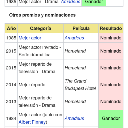
1985
Mejor actor - Drama
Amadeus
Ganador
Otros premios y nominaciones
Año
Categoría
Película
Resultado
1985
Mejor actor
Amadeus
Nominado
Mejor actor invitado -
2015
Homeland
Nominado
Serie dramática
Mejor reparto de
2015
Homeland
Nominado
televisión - Drama
The Grand
2014
Mejor reparto
Nominado
Budapest Hotel
Mejor reparto de
2013
Homeland
Nominado
televisión - Drama
Mejor actor (junto con
1984
Amadeus
Ganador
Albert Finney
)