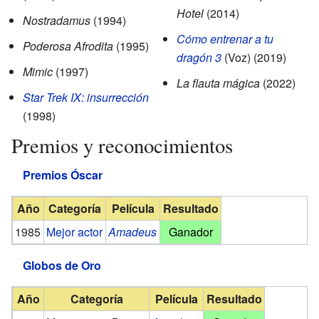
Hotel
(2014)
Nostradamus
(1994)
Cómo entrenar a tu
Poderosa Afrodita
(1995)
dragón 3
(Voz) (2019)
Mimic
(1997)
La flauta mágica
(2022)
Star Trek IX: insurrección
(1998)
Premios y reconocimientos
Premios Óscar
Año
Categoría
Película
Resultado
1985
Mejor actor
Amadeus
Ganador
Globos de Oro
Año
Categoría
Película
Resultado