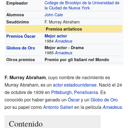
College de Brooklyn de la Universidad de
Empleador
la Ciudad de Nueva York
John Cale
Alumnos
F. Murray Abraham
Seudónimo
Premios artísticos
Mejor actor
Premios Óscar
1984
Amadeus
Mejor actor - Drama
Globos de Oro
1985
Amadeus
Otros premios
Premio por gli Italiani nel Mondo
F. Murray Abraham
, cuyo nombre de nacimiento es
Murray Abraham, es un
actor
estadounidense
. Nació el 24
de octubre de 1939 en
Pittsburgh
,
Pensilvania
. Es
conocido por haber ganado un
Óscar
y un
Globo de Oro
por su papel como
Antonio Salieri
en la película
Amadeus
.
Contenido