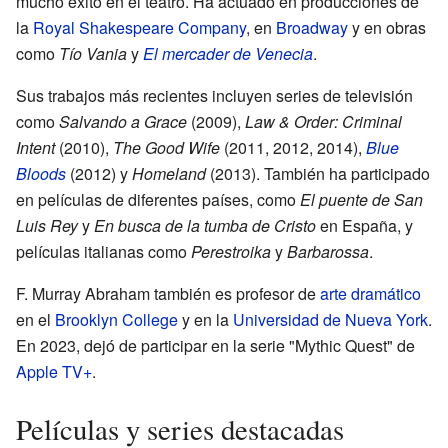
mucho éxito en el teatro. Ha actuado en producciones de
la
Royal Shakespeare Company
, en
Broadway
y en obras
como
Tío Vania
y
El mercader de Venecia
.
Sus trabajos más recientes incluyen series de televisión
como
Salvando a Grace
(2009),
Law & Order: Criminal
Intent
(2010),
The Good Wife
(2011, 2012, 2014),
Blue
Bloods
(2012) y
Homeland
(2013). También ha participado
en películas de diferentes países, como
El puente de San
Luis Rey
y
En busca de la tumba de Cristo
en España, y
películas italianas como
Perestroika
y
Barbarossa
.
F. Murray Abraham también es profesor de
arte dramático
en el
Brooklyn College
y en la
Universidad de Nueva York
.
En 2023, dejó de participar en la serie "Mythic Quest" de
Apple TV+
.
Películas y series destacadas