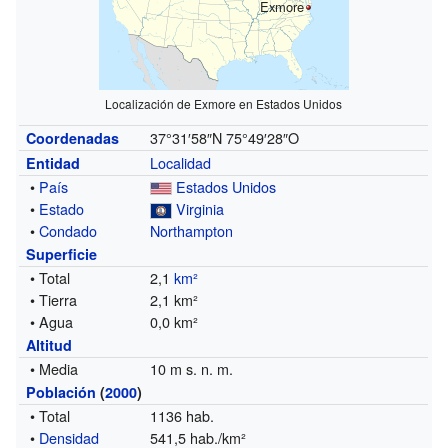
Exmore
Localización de Exmore en Estados Unidos
37°31′58″N
75°49′28″O
Coordenadas
Localidad
Entidad
•
País
Estados Unidos
•
Estado
Virginia
•
Condado
Northampton
Superficie
• Total
2,1
km²
• Tierra
2,1 km²
• Agua
0,0 km²
Altitud
• Media
10 m s. n. m.
Población
(
2000
)
• Total
1136 hab.
•
Densidad
541,5 hab./km²