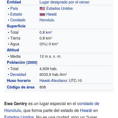
Lugar designado por el censo
Entidad
•
País
Estados Unidos
•
Estado
Hawái
•
Condado
Honolulu
Superficie
• Total
0.8
km²
• Tierra
0.8 km²
• Agua
(0%) 0 km²
Altitud
• Media
12 m s. n. m.
Población
(
2000
)
• Total
4,939 hab.
•
Densidad
6033,9 hab./km²
Hawái-Aleutiano
: UTC-10
Huso horario
808
Código de área
Ewa Gentry
es un lugar especial en el
condado de
Honolulu
, que forma parte del estado de
Hawái
en
Estados Unidos
. No es una ciudad, sino un "lugar