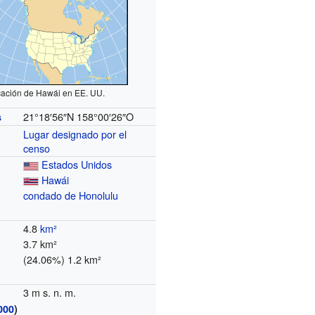
ación de Hawái en EE. UU.
21°18′56″N
158°00′26″O
s
Lugar designado por el
censo
Estados Unidos
Hawái
condado de Honolulu
4.8
km²
3.7 km²
(24.06%) 1.2 km²
3 m s. n. m.
000
)