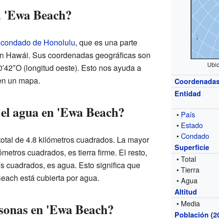
a 'Ewa Beach?
l
condado de Honolulu
, que es una parte
 en Hawái. Sus coordenadas geográficas son
Ubic
°0′42″O (longitud oeste). Esto nos ayuda a
 en un mapa.
Coordenada
Entidad
 el agua en 'Ewa Beach?
•
País
•
Estado
•
Condado
 total de 4.8 kilómetros cuadrados. La mayor
Superficie
ómetros cuadrados, es tierra firme. El resto,
• Total
 cuadrados, es agua. Esto significa que
• Tierra
Beach está cubierta por agua.
• Agua
Altitud
• Media
sonas en 'Ewa Beach?
Población
(
2