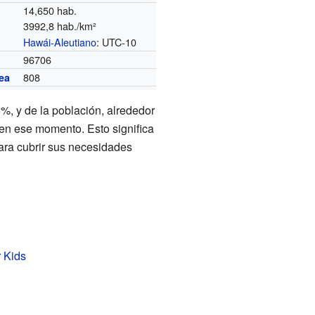
14,650 hab.
3992,8 hab./km²
Hawái-Aleutiano
: UTC-10
o
96706
808
ea
5%, y de la población, alrededor
 en ese momento. Esto significa
ara cubrir sus necesidades
r Kids