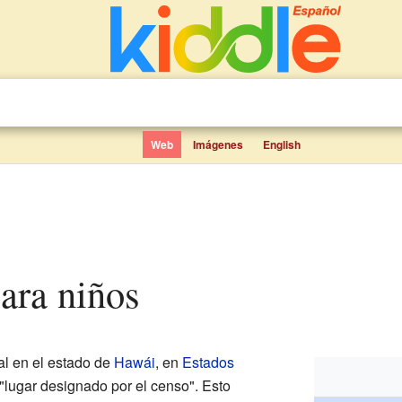
Web
Imágenes
English
ara niños
al en el estado de
Hawái
, en
Estados
"lugar designado por el censo". Esto