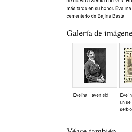
de nuevo a Serbia con Vera Hol
más tarde en su honor. Evelina
cementerio de Bajina Basta.
Galería de imágen
Evelina Haverfield
Evelin
un sel
serbio
Véase también