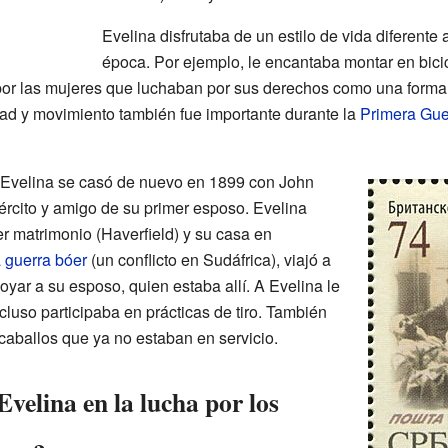
Evelina disfrutaba de un estilo de vida diferent
época. Por ejemplo, le encantaba montar en bicic
o por las mujeres que luchaban por sus derechos como una forma 
rtad y movimiento también fue importante durante la
Primera Gue
Evelina se casó de nuevo en 1899 con John
ejército y amigo de su primer esposo. Evelina
r matrimonio (Haverfield) y su casa en
 guerra bóer
(un conflicto en Sudáfrica), viajó a
yar a su esposo, quien estaba allí. A Evelina le
cluso participaba en prácticas de tiro. También
aballos que ya no estaban en servicio.
velina en la lucha por los