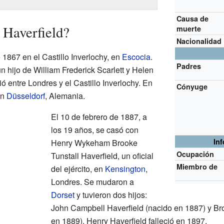
Causa de
 Haverfield?
muerte
Nacionalidad
 1867 en el Castillo Inverlochy, en
Escocia
.
Padres
un hijo de William Frederick Scarlett y Helen
ó entre Londres y el Castillo Inverlochy. En
Cónyuge
en
Düsseldorf
, Alemania.
El 10 de febrero de 1887, a
los 19 años, se casó con
In
Henry Wykeham Brooke
Ocupación
Tunstall Haverfield, un oficial
Miembro de
del ejército, en
Kensington
,
Londres. Se mudaron a
Dorset
y tuvieron dos hijos:
John Campbell Haverfield (nacido en 1887) y Bro
en 1889). Henry Haverfield falleció en 1897.