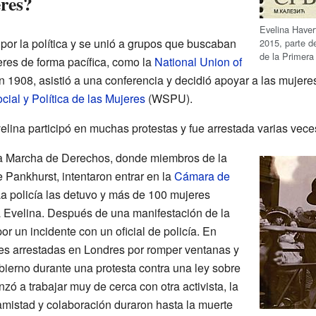
eres?
Evelina Haverf
por la política y se unió a grupos que buscaban
2015, parte d
de la Primera
eres de forma pacífica, como la
National Union of
En 1908, asistió a una conferencia y decidió apoyar a las muje
cial y Política de las Mujeres
(WSPU).
elina participó en muchas protestas y fue arrestada varias vece
 la Marcha de Derechos, donde miembros de la
Pankhurst, intentaron entrar en la
Cámara de
a policía las detuvo y más de 100 mujeres
a Evelina. Después de una manifestación de la
 un incidente con un oficial de policía. En
es arrestadas en Londres por romper ventanas y
bierno durante una protesta contra una ley sobre
zó a trabajar muy de cerca con otra activista, la
amistad y colaboración duraron hasta la muerte