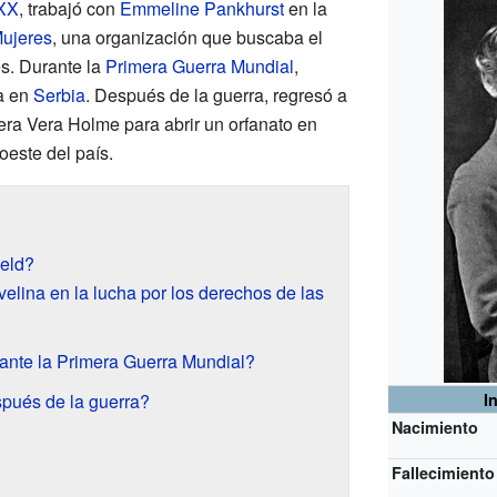
 XX
, trabajó con
Emmeline Pankhurst
en la
Mujeres
, una organización que buscaba el
es. Durante la
Primera Guerra Mundial
,
a en
Serbia
. Después de la guerra, regresó a
ra Vera Holme para abrir un orfanato en
oeste del país.
ield?
elina en la lucha por los derechos de las
ante la Primera Guerra Mundial?
pués de la guerra?
I
Nacimiento
Fallecimiento