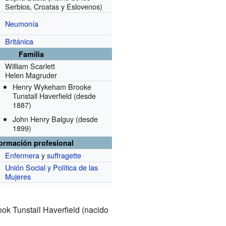
Serbios, Croatas y Eslovenos)
Neumonía
Británica
Familia
William Scarlett
Helen Magruder
Henry Wykeham Brooke
Tunstall Haverfield
(desde
1887)
John Henry Balguy
(desde
1899)
formación profesional
Enfermera
y
suffragette
Unión Social y Política de las
Mujeres
ok Tunstall Haverfield (nacido