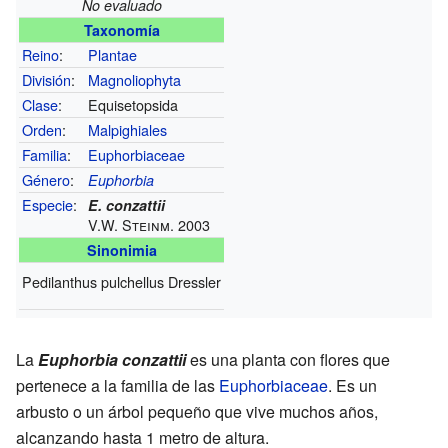
No evaluado
Taxonomía
Reino
:
Plantae
División
:
Magnoliophyta
Clase
:
Equisetopsida
Orden
:
Malpighiales
Familia
:
Euphorbiaceae
Género
:
Euphorbia
Especie
:
E. conzattii
V.W. Steinm. 2003
Sinonimia
Pedilanthus pulchellus Dressler
La
Euphorbia conzattii
es una planta con flores que
pertenece a la familia de las
Euphorbiaceae
. Es un
arbusto o un árbol pequeño que vive muchos años,
alcanzando hasta 1 metro de altura.