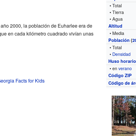
• Total
• Tierra
• Agua
 año 2000, la población de Euharlee era de
Altitud
• Media
 que en cada kilómetro cuadrado vivían unas
Población
(
2
• Total
•
Densidad
Huso horari
• en
verano
Código ZIP
eorgia Facts for Kids
Código de ár