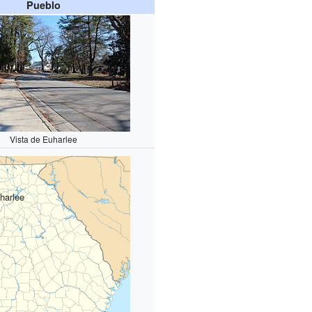
Pueblo
Vista de Euharlee
harlee