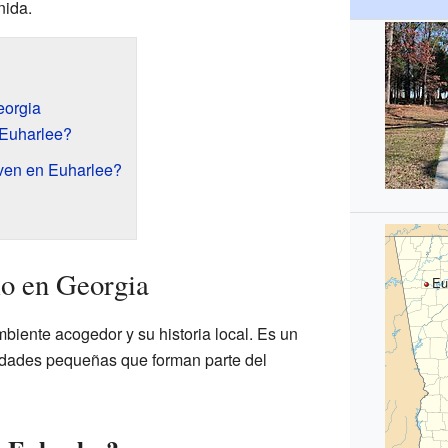
nida.
eorgia
Euharlee?
ven en Euharlee?
lo en Georgia
Eu
biente acogedor y su historia local. Es un
dades pequeñas que forman parte del