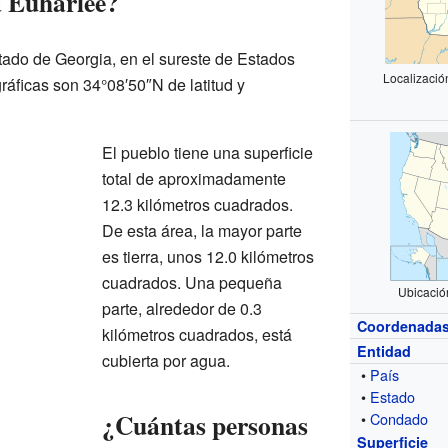
a Euharlee?
tado de Georgia, en el sureste de Estados
Localizació
ficas son 34°08′50″N de latitud y
El pueblo tiene una superficie
total de aproximadamente
12.3 kilómetros cuadrados.
De esta área, la mayor parte
es tierra, unos 12.0 kilómetros
cuadrados. Una pequeña
Ubicació
parte, alrededor de 0.3
Coordenada
kilómetros cuadrados, está
Entidad
cubierta por agua.
•
País
•
Estado
¿Cuántas personas
•
Condado
Superficie