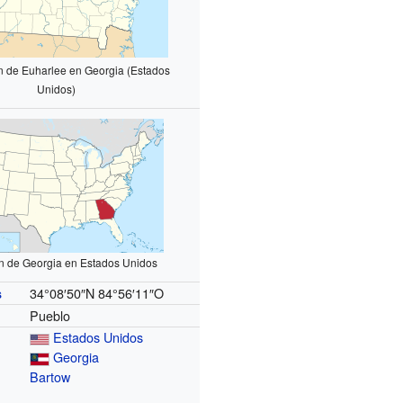
n de Euharlee en Georgia (Estados
Unidos)
n de Georgia en Estados Unidos
34°08′50″N
84°56′11″O
s
Pueblo
Estados Unidos
Georgia
Bartow