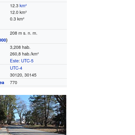
12.3
km²
12.0 km²
0.3 km²
208 m s. n. m.
000
)
3,208 hab.
260,8 hab./km²
Este
:
UTC-5
o
UTC-4
30120, 30145
770
ea