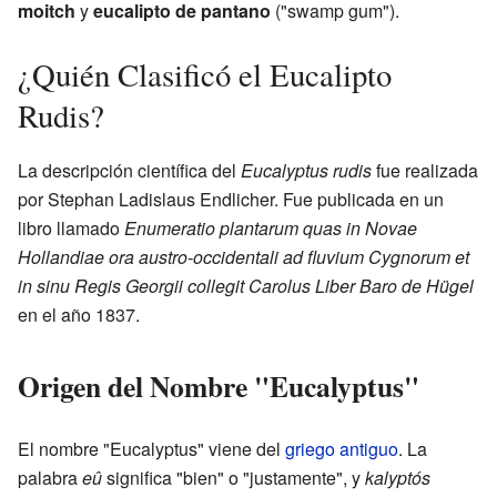
moitch
y
eucalipto de pantano
("swamp gum").
¿Quién Clasificó el Eucalipto
Rudis?
La descripción científica del
Eucalyptus rudis
fue realizada
por Stephan Ladislaus Endlicher. Fue publicada en un
libro llamado
Enumeratio plantarum quas in Novae
Hollandiae ora austro-occidentali ad fluvium Cygnorum et
in sinu Regis Georgii collegit Carolus Liber Baro de Hügel
en el año 1837.
Origen del Nombre "Eucalyptus"
El nombre "Eucalyptus" viene del
griego antiguo
. La
palabra
eû
significa "bien" o "justamente", y
kalyptós