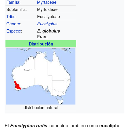
Familia
:
Myrtaceae
Subfamilia:
Myrtoideae
Tribu
:
Eucalypteae
Género
:
Eucalyptus
Especie
:
E. globulus
Endl.
Distribución
distribución natural
El
Eucalyptus rudis
, conocido también como
eucalipto