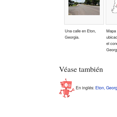
Una calle en Eton,
Mapa 
Georgia.
ubicac
el co
Georg
Véase también
En inglés:
Eton, Georg