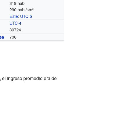
319 hab.
290 hab./km²
Este
:
UTC-5
o
UTC-4
30724
706
ea
, el ingreso promedio era de