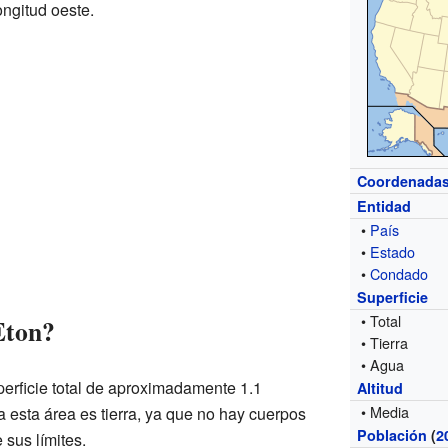
ongitud oeste.
Coordenada
Entidad
•
País
•
Estado
•
Condado
Superficie
• Total
Eton?
• Tierra
• Agua
perficie total de aproximadamente 1.1
Altitud
• Media
a esta área es tierra, ya que no hay cuerpos
Población
(
2
 sus límites.