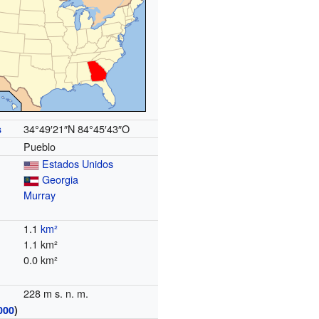
34°49′21″N
84°45′43″O
s
Pueblo
Estados Unidos
Georgia
Murray
1.1
km²
1.1 km²
0.0 km²
228 m s. n. m.
000
)