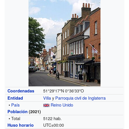
51°29′17″N
0°36′33″O
Coordenadas
Villa
y
Parroquia civil de Inglaterra
Entidad
•
País
Reino Unido
Población
(2021)
• Total
5122 hab.
UTC±00:00
Huso horario