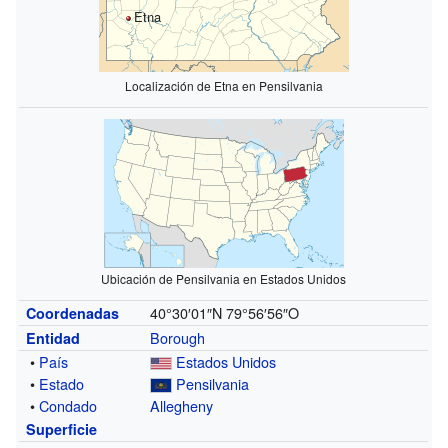
Etna
Localización de Etna en Pensilvania
Ubicación de Pensilvania en Estados Unidos
40°30′01″N
79°56′56″O
Coordenadas
Borough
Entidad
•
País
Estados Unidos
•
Estado
Pensilvania
•
Condado
Allegheny
Superficie