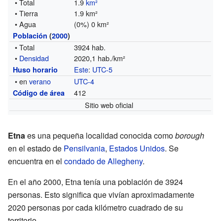
• Total
1.9
km²
• Tierra
1.9 km²
• Agua
(0%) 0 km²
Población
(
2000
)
• Total
3924 hab.
•
Densidad
2020,1 hab./km²
Este
:
UTC-5
Huso horario
• en
verano
UTC-4
412
Código de área
Sitio web oficial
Etna
es una pequeña localidad conocida como
borough
en el estado de
Pensilvania
,
Estados Unidos
. Se
encuentra en el
condado de Allegheny
.
En el año 2000, Etna tenía una población de 3924
personas. Esto significa que vivían aproximadamente
2020 personas por cada kilómetro cuadrado de su
territorio.