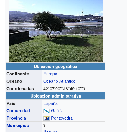
Ubicación geográfica
Europa
Continente
Océano Atlántico
Océano
42°07′00″N
8°49′10″O
Coordenadas
Ubicación administrativa
España
País
Galicia
Comunidad
Pontevedra
Provincia
Municipios
3
Bayona