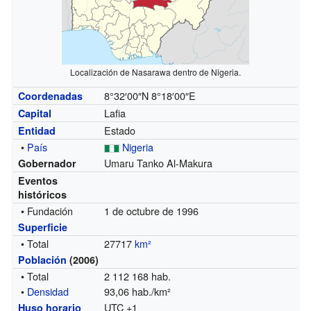
Localización de Nasarawa dentro de Nigeria.
8°32′00″N
8°18′00″E
Coordenadas
Lafia
Capital
Estado
Entidad
•
País
Nigeria
Umaru Tanko Al-Makura
Gobernador
Eventos
históricos
• Fundación
1 de octubre de 1996
Superficie
• Total
27717
km²
Población
(2006)
• Total
2 112 168 hab.
•
Densidad
93,06 hab./km²
UTC +1
Huso horario