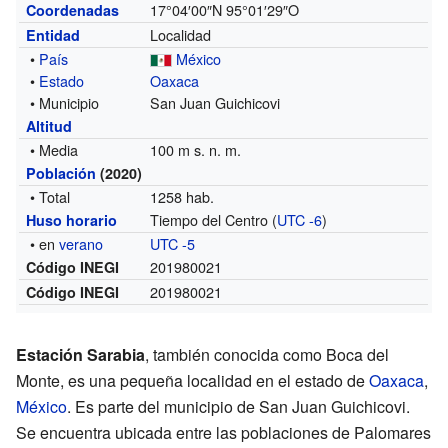
17°04′00″N
95°01′29″O
Coordenadas
Localidad
Entidad
•
País
México
•
Estado
Oaxaca
• Municipio
San Juan Guichicovi
Altitud
• Media
100 m s. n. m.
Población
(2020)
• Total
1258 hab.
Tiempo del Centro (
UTC -6
)
Huso horario
• en
verano
UTC -5
201980021
Código INEGI
201980021
Código INEGI
Estación Sarabia
, también conocida como Boca del
Monte, es una pequeña localidad en el estado de
Oaxaca
,
México
. Es parte del municipio de San Juan Guichicovi.
Se encuentra ubicada entre las poblaciones de Palomares