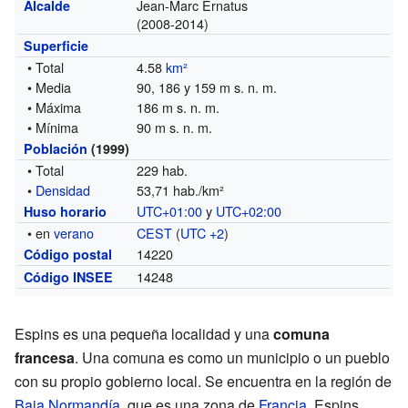
Jean-Marc Ernatus
Alcalde
(2008-2014)
Superficie
• Total
4.58
km²
• Media
90, 186 y 159 m s. n. m.
• Máxima
186 m s. n. m.
• Mínima
90 m s. n. m.
Población
(1999)
• Total
229 hab.
•
Densidad
53,71 hab./km²
UTC+01:00
y
UTC+02:00
Huso horario
• en
verano
CEST
(
UTC +2
)
14220
Código postal
14248
Código INSEE
Espins es una pequeña localidad y una
comuna
francesa
. Una comuna es como un municipio o un pueblo
con su propio gobierno local. Se encuentra en la región de
Baja Normandía
, que es una zona de
Francia
. Espins