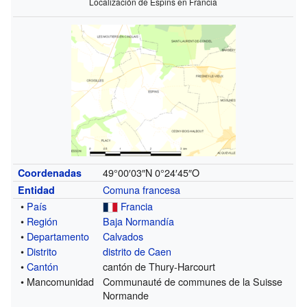
Localización de Espins en Francia
49°00′03″N
0°24′45″O
Coordenadas
Comuna francesa
Entidad
•
País
Francia
•
Región
Baja Normandía
•
Departamento
Calvados
•
Distrito
distrito de Caen
•
Cantón
cantón de Thury-Harcourt
• Mancomunidad
Communauté de communes de la Suisse
Normande