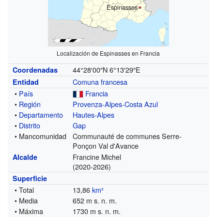
Espinasses
Localización de Espinasses en Francia
44°28′00″N
6°13′29″E
Coordenadas
Comuna francesa
Entidad
•
País
Francia
•
Región
Provenza-Alpes-Costa Azul
•
Departamento
Hautes-Alpes
•
Distrito
Gap
• Mancomunidad
Communauté de communes Serre-
Ponçon Val d'Avance
Francine Michel
Alcalde
(2020-2026)
Superficie
• Total
13,86
km²
• Media
652 m s. n. m.
• Máxima
1730 m s. n. m.