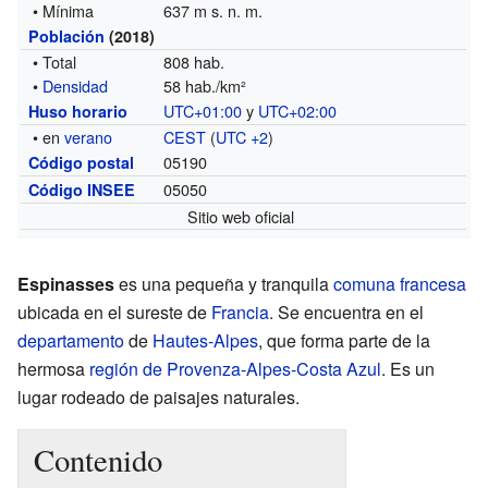
• Mínima
637 m s. n. m.
Población
(2018)
• Total
808 hab.
•
Densidad
58 hab./km²
UTC+01:00
y
UTC+02:00
Huso horario
• en
verano
CEST
(
UTC +2
)
05190
Código postal
05050
Código INSEE
Sitio web oficial
Espinasses
es una pequeña y tranquila
comuna francesa
ubicada en el sureste de
Francia
. Se encuentra en el
departamento
de
Hautes-Alpes
, que forma parte de la
hermosa
región de Provenza-Alpes-Costa Azul
. Es un
lugar rodeado de paisajes naturales.
Contenido