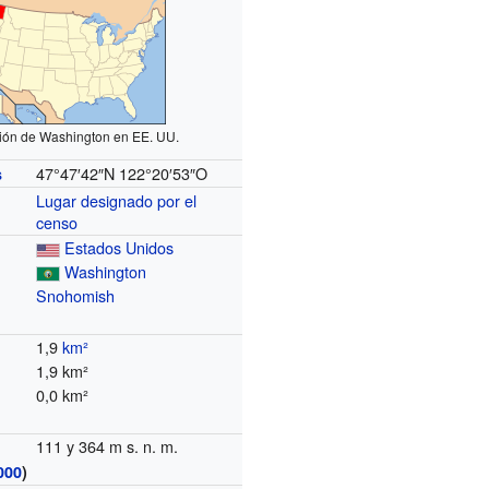
ión de Washington en EE. UU.
47°47′42″N
122°20′53″O
s
Lugar designado por el
censo
Estados Unidos
Washington
Snohomish
1,9
km²
1,9 km²
0,0 km²
111 y 364 m s. n. m.
000
)