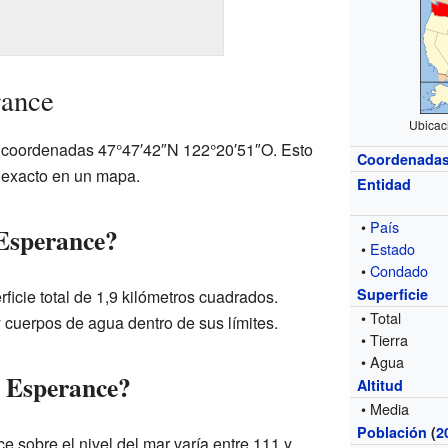
rance
Ubicac
 coordenadas 47°47′42″N 122°20′51″O. Esto
Coordenada
 exacto en un mapa.
Entidad
•
País
 Esperance?
•
Estado
•
Condado
Superficie
icie total de 1,9 kilómetros cuadrados.
• Total
y cuerpos de agua dentro de sus límites.
• Tierra
• Agua
e Esperance?
Altitud
• Media
Población
(
2
 sobre el nivel del mar varía entre 111 y