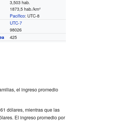
3,503 hab.
1873,5 hab./km²
Pacífico
: UTC-8
o
UTC-7
98026
425
ea
amilias, el ingreso promedio
61 dólares, mientras que las
lares. El ingreso promedio por