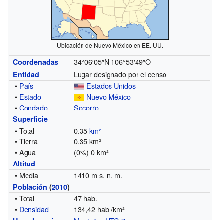
Ubicación de Nuevo México en EE. UU.
34°06′05″N
106°53′49″O
Coordenadas
Lugar designado por el censo
Entidad
•
País
Estados Unidos
•
Estado
Nuevo México
•
Condado
Socorro
Superficie
• Total
0.35
km²
• Tierra
0.35 km²
• Agua
(0%) 0 km²
Altitud
• Media
1410 m s. n. m.
Población
(
2010
)
• Total
47 hab.
•
Densidad
134,42 hab./km²