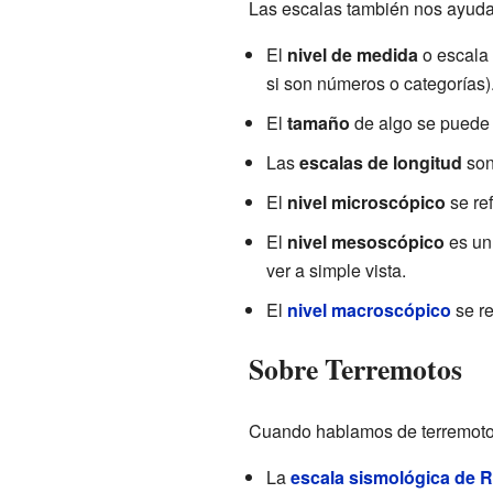
Las escalas también nos ayudan 
El
nivel de medida
o escala 
si son números o categorías)
El
tamaño
de algo se puede 
Las
escalas de longitud
son
El
nivel microscópico
se re
El
nivel mesoscópico
es un
ver a simple vista.
El
nivel macroscópico
se re
Sobre Terremotos
Cuando hablamos de terremotos,
La
escala sismológica de R