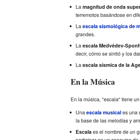
La
magnitud de onda superf
terremotos basándose en dife
La
escala sismológica de 
grandes.
La
escala Medvédev-Sponh
decir, cómo se sintió y los d
La
escala sísmica de la Ag
En la Música
En la música, "escala" tiene un
Una
escala musical
es una s
la base de las melodías y ar
Escala
es el nombre de un gr
participar en un concurso de 