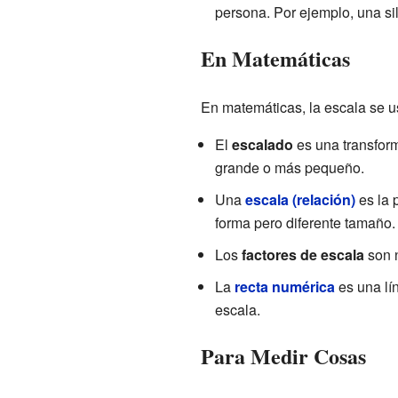
persona. Por ejemplo, una si
En Matemáticas
En matemáticas, la escala se u
El
escalado
es una transfor
grande o más pequeño.
Una
escala (relación)
es la 
forma pero diferente tamaño.
Los
factores de escala
son n
La
recta numérica
es una lí
escala.
Para Medir Cosas