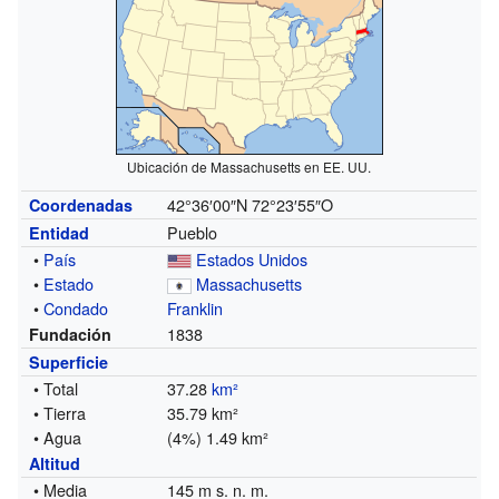
Ubicación de Massachusetts en EE. UU.
42°36′00″N
72°23′55″O
Coordenadas
Pueblo
Entidad
•
País
Estados Unidos
•
Estado
Massachusetts
•
Condado
Franklin
1838
Fundación
Superficie
• Total
37.28
km²
• Tierra
35.79 km²
• Agua
(4%) 1.49 km²
Altitud
• Media
145 m s. n. m.