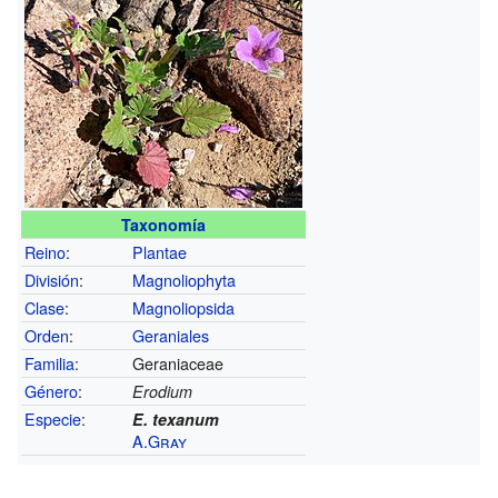
Taxonomía
Reino
:
Plantae
División
:
Magnoliophyta
Clase
:
Magnoliopsida
Orden
:
Geraniales
Familia
:
Geraniaceae
Género
:
Erodium
Especie
:
E. texanum
A.Gray