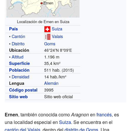
Ernen
Localización de Ernen en Suiza
Suiza
País
•
Cantón
Valais
•
Distrito
Goms
Ubicación
46°24′N
8°09′E
•
Altitud
1.196 m
35,4 km²
Superficie
511 hab.
Población
(2015)
•
Densidad
14 hab./km²
Alemán
Lengua
3995
Código postal
Sitio web oficial
Sitio web
Ernen
, también conocida como
Aragnon
en
francés
, es
una localidad especial en
Suiza
. Se encuentra en el
cantón del Valais
, dentro del
distrito de Goms
. Una