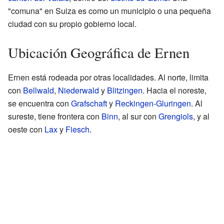
"comuna" en Suiza es como un municipio o una pequeña
ciudad con su propio gobierno local.
Ubicación Geográfica de Ernen
Ernen está rodeada por otras localidades. Al norte, limita
con
Bellwald
,
Niederwald
y
Blitzingen
. Hacia el noreste,
se encuentra con
Grafschaft
y
Reckingen-Gluringen
. Al
sureste, tiene frontera con
Binn
, al sur con
Grengiols
, y al
oeste con
Lax
y
Fiesch
.