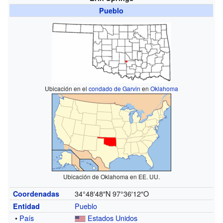
Pueblo
Ubicación en el
condado de Garvin
en
Oklahoma
Ubicación de Oklahoma en EE. UU.
34°48′48″N
97°36′12″O
Coordenadas
Pueblo
Entidad
•
País
Estados Unidos