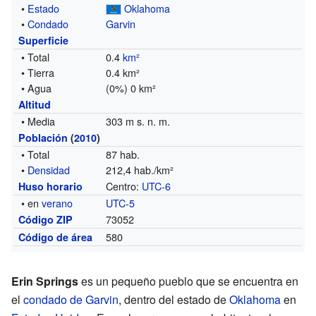
•
Estado
Oklahoma
•
Condado
Garvin
Superficie
• Total
0.4
km²
• Tierra
0.4 km²
• Agua
(0%) 0 km²
Altitud
• Media
303 m s. n. m.
Población
(
2010
)
• Total
87 hab.
•
Densidad
212,4 hab./km²
Centro:
UTC-6
Huso horario
• en
verano
UTC-5
73052
Código ZIP
580
Código de área
Erin Springs
es un pequeño pueblo que se encuentra en
el
condado de Garvin
, dentro del estado de
Oklahoma
en