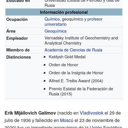
Educado en
Rusia
Información profesional
Químico
, geoquímico y
profesor
Ocupación
universitario
Geoquímica
Área
Vernadsky Institute of Geochemistry and
Empleador
Analytical Chemistry
Academia de Ciencias de Rusia
Miembro de
Keldysh Gold Medal
Distinciones
Orden de Honor
Orden de la Insignia de Honor
Alfred E. Treibs Award
(2004)
Premio Estatal de la Federación de
Rusia
(2015)
Erik Mijáilovich Galímov
(nacido en
Vladivostok
el 29 de
julio de 1936 y fallecido en
Moscú
el 23 de noviembre de
2020) fue un importante
geoquímico
de la
Unión Soviética