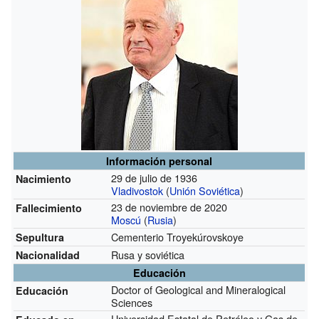
Información personal
29 de julio de 1936
Nacimiento
Vladivostok
(
Unión Soviética
)
23 de noviembre de 2020
Fallecimiento
Moscú
(
Rusia
)
Cementerio Troyekúrovskoye
Sepultura
Rusa y soviética
Nacionalidad
Educación
Doctor of Geological and Mineralogical
Educación
Sciences
Universidad Estatal de Petróleo y Gas de