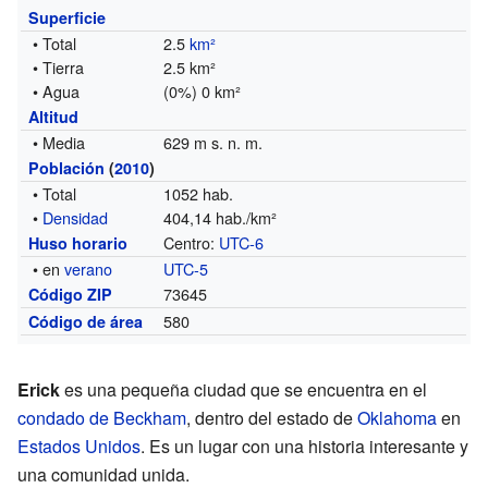
Superficie
• Total
2.5
km²
• Tierra
2.5 km²
• Agua
(0%) 0 km²
Altitud
• Media
629 m s. n. m.
Población
(
2010
)
• Total
1052 hab.
•
Densidad
404,14 hab./km²
Centro:
UTC-6
Huso horario
• en
verano
UTC-5
73645
Código ZIP
580
Código de área
Erick
es una pequeña ciudad que se encuentra en el
condado de Beckham
, dentro del estado de
Oklahoma
en
Estados Unidos
. Es un lugar con una historia interesante y
una comunidad unida.