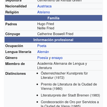
Austriaca
Nacionalidad
Ateísmo
Religión
Familia
Hugo Fried
Padres
Nellie Fried
Catherine Boswell Fried
Cónyuge
Información profesional
Poeta
Ocupación
Alemán
Lengua literaria
Poesía
y
ensayo
Género
Academia Alemana de Lengua y
Miembro de
Literatura
Österreichischer Kunstpreis für
Distinciones
Literatur
(1972)
Premio de Literatura de la Ciudad de
Vienna
(1980)
Literaturpreis der Stadt Bremen
(1983)
Condecoración de Oro por Servicios a
la Ciudad de Viena
(1985)