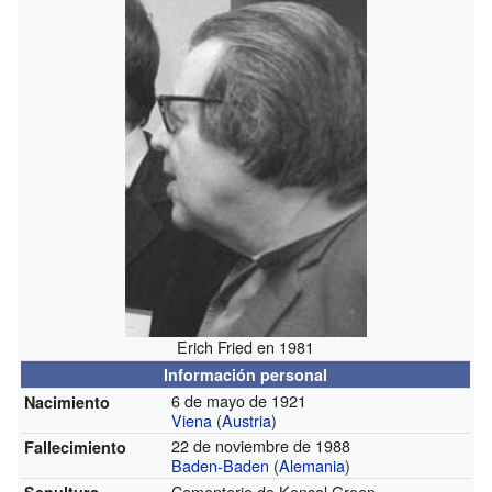
Erich Fried en 1981
Información personal
6 de mayo de 1921
Nacimiento
Viena
(
Austria
)
22 de noviembre de 1988
Fallecimiento
Baden-Baden
(
Alemania
)
Cementerio de Kensal Green
Sepultura