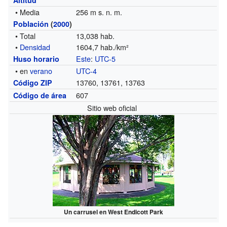
• Media
256 m s. n. m.
Población
(
2000
)
• Total
13,038 hab.
•
Densidad
1604,7 hab./km²
Este
:
UTC-5
Huso horario
• en
verano
UTC-4
13760, 13761, 13763
Código ZIP
607
Código de área
Sitio web oficial
Un carrusel en West Endicott Park