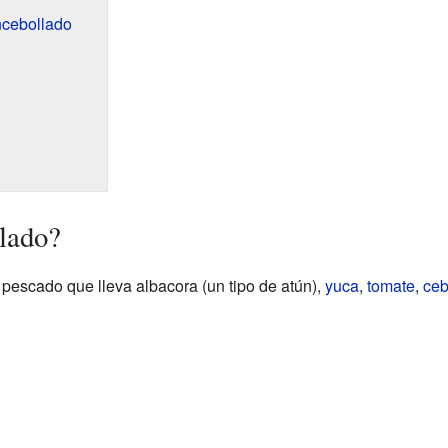
ncebollado
lado?
pescado que lleva albacora (un tipo de atún),
yuca
,
tomate
,
ceb