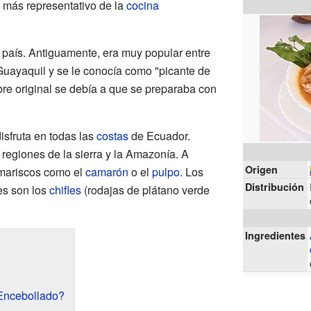
o más representativo de la
cocina
l país. Antiguamente, era muy popular entre
 Guayaquil y se le conocía como "picante de
re original se debía a que se preparaba con
isfruta en todas las
costas
de Ecuador.
regiones de la sierra y la Amazonía. A
Origen
mariscos como el
camarón
o el
pulpo
. Los
Distribución
s son los
chifles
(rodajas de plátano verde
Ingredientes
 Encebollado?