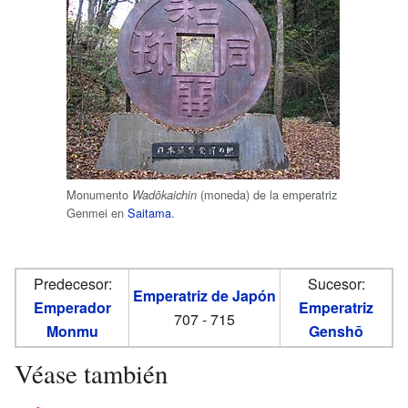
Monumento
(moneda) de la emperatriz
Wadōkaichin
Genmei en
Saitama
.
Predecesor:
Sucesor:
Emperatriz de Japón
Emperador
Emperatriz
707 - 715
Monmu
Genshō
Véase también