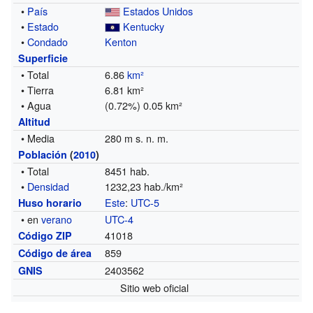
•
País
Estados Unidos
•
Estado
Kentucky
•
Condado
Kenton
Superficie
• Total
6.86
km²
• Tierra
6.81 km²
• Agua
(0.72%) 0.05 km²
Altitud
• Media
280 m s. n. m.
Población
(
2010
)
• Total
8451 hab.
•
Densidad
1232,23 hab./km²
Este
:
UTC-5
Huso horario
• en
verano
UTC-4
41018
Código ZIP
859
Código de área
2403562
GNIS
Sitio web oficial