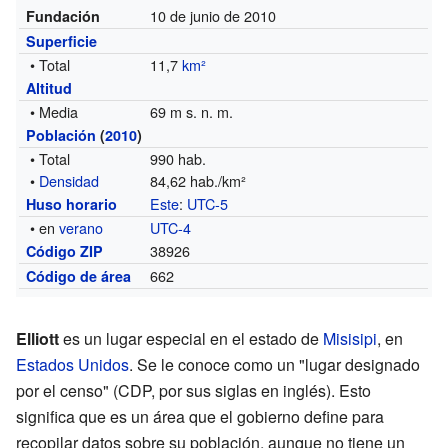
10 de junio de 2010
Fundación
Superficie
• Total
11,7
km²
Altitud
• Media
69 m s. n. m.
Población
(
2010
)
• Total
990 hab.
•
Densidad
84,62 hab./km²
Este
:
UTC-5
Huso horario
• en
verano
UTC-4
38926
Código ZIP
662
Código de área
Elliott
es un lugar especial en el estado de
Misisipi
, en
Estados Unidos
. Se le conoce como un "lugar designado
por el censo" (CDP, por sus siglas en inglés). Esto
significa que es un área que el gobierno define para
recopilar datos sobre su población, aunque no tiene un