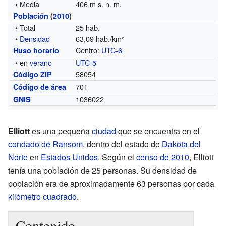
• Media
406 m s. n. m.
Población
(
2010
)
• Total
25 hab.
•
Densidad
63,09 hab./km²
Centro:
UTC-6
Huso horario
• en
verano
UTC-5
58054
Código ZIP
701
Código de área
1036022
GNIS
Elliott
es una pequeña
ciudad
que se encuentra en el
condado de Ransom
, dentro del estado de
Dakota del
Norte
en
Estados Unidos
. Según el
censo de 2010
, Elliott
tenía una población de 25 personas. Su densidad de
población era de aproximadamente 63 personas por cada
kilómetro cuadrado
.
Contenido