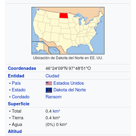
Ubicación de Dakota del Norte en EE. UU.
46°24′09″N
97°48′51″O
Coordenadas
Ciudad
Entidad
•
País
Estados Unidos
•
Estado
Dakota del Norte
•
Condado
Ransom
Superficie
• Total
0.4
km²
• Tierra
0.4 km²
• Agua
(0%) 0 km²
Altitud