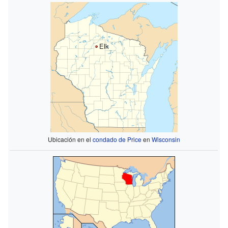
Elk
Ubicación en el
condado de Price
en
Wisconsin