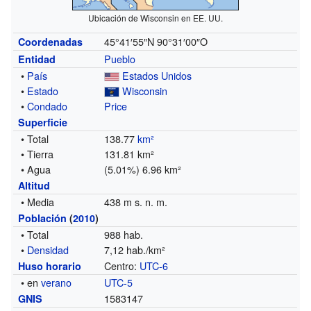
Ubicación de Wisconsin en EE. UU.
45°41′55″N
90°31′00″O
Coordenadas
Pueblo
Entidad
•
País
Estados Unidos
•
Estado
Wisconsin
•
Condado
Price
Superficie
• Total
138.77
km²
• Tierra
131.81 km²
• Agua
(5.01%) 6.96 km²
Altitud
• Media
438 m s. n. m.
Población
(
2010
)
• Total
988 hab.
•
Densidad
7,12 hab./km²
Centro:
UTC-6
Huso horario
• en
verano
UTC-5
1583147
GNIS